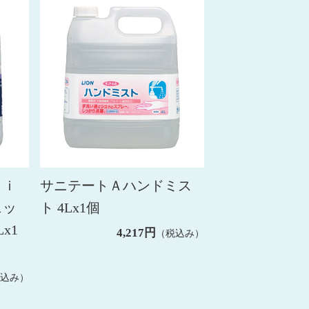
ｇｉ
サニテートＡハンドミス
ェッ
ト 4Lx1個
x1
4,217円
（税込み）
税込み）