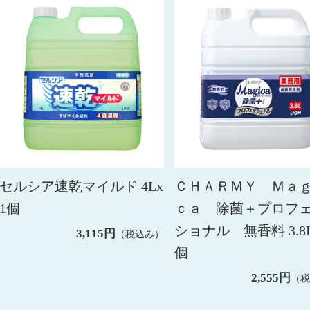
セルシア速乾マイルド 4Lx
ＣＨＡＲＭＹ Ｍａ
1個
ｃａ 除菌＋プロフ
ショナル 無香料 3.8L
3,115円
（税込み）
個
2,555円
（